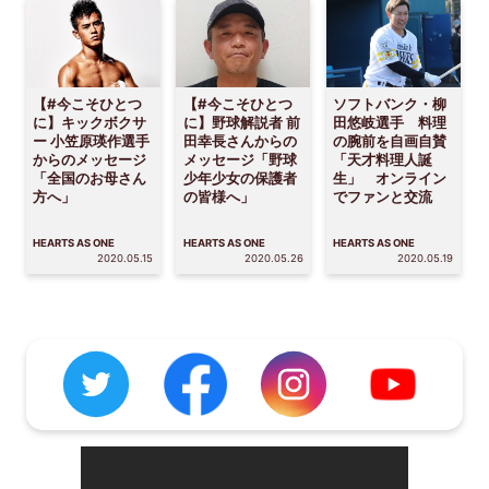
【#今こそひとつ
【#今こそひとつ
ソフトバンク・柳
に】キックボクサ
に】野球解説者 前
田悠岐選手 料理
ー 小笠原瑛作選手
田幸長さんからの
の腕前を自画自賛
からのメッセージ
メッセージ「野球
「天才料理人誕
「全国のお母さん
少年少女の保護者
生」 オンライン
方へ」
の皆様へ」
でファンと交流
HEARTS AS ONE
HEARTS AS ONE
HEARTS AS ONE
2020.05.15
2020.05.26
2020.05.19