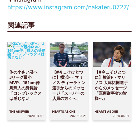
https://www.instagram.com/nakateru0727/
関連記事
体の小さい君へ
【#今こそひとつ
【#今こそひとつ
Jリーグ最小
に】横浜F・マリ
に】横浜F・マリ
MVP、161cm仲
ノス ティーラトン
ノス 大津祐樹選手
川輝人の身長論
選手からのメッセ
からのメッセージ
「コンプレックス
ージ「スーパーの
「医療従事者の皆
は感じない」
店員の方々へ」
様へ」
THE ANSWER
HEARTS AS ONE
HEARTS AS ONE
2020.04.01
2020.05.21
2020.06.01