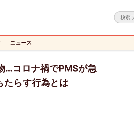
ィ
ニュース
物…コロナ禍でPMSが急
もたらす行為とは