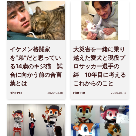
イケメン格闘家
大災害を一緒に乗り
を“弟”だと思ってい
越えた愛犬と現役プ
る14歳のキジ猫 試
ロサッカー選手の
合に向かう前の合言
絆 10年目に考える
葉とは
これからのこと
Hint-Pot
2020.08.18
Hint-Pot
2020.08.14