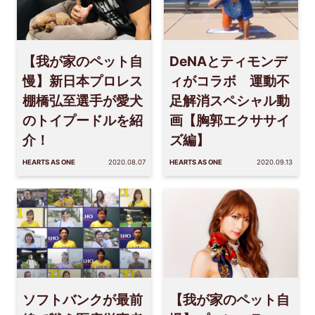
【我が家のペット自
DeNAとティモンデ
慢】新日本プロレス
ィがコラボ 運動不
棚橋弘至選手が愛犬
足解消スペシャル動
のトイプードルを紹
画【胸郭エクササイ
介！
ズ編】
HEARTS AS ONE
2020.08.07
HEARTS AS ONE
2020.09.13
ソフトバンクが最前
【我が家のペット自