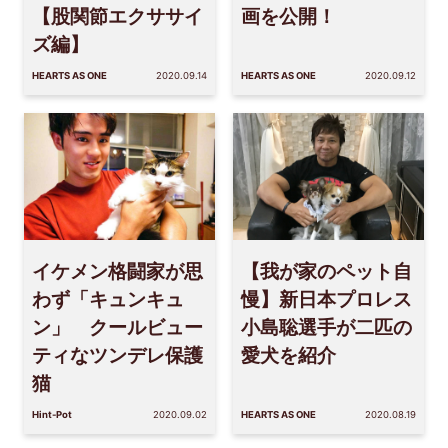
【股関節エクササイ
画を公開！
ズ編】
HEARTS AS ONE
2020.09.14
HEARTS AS ONE
2020.09.12
イケメン格闘家が思
【我が家のペット自
わず「キュンキュ
慢】新日本プロレス
ン」 クールビュー
小島聡選手が二匹の
ティなツンデレ保護
愛犬を紹介
猫
Hint-Pot
2020.09.02
HEARTS AS ONE
2020.08.19