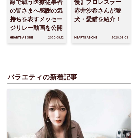
線で戦う医療従事者
慢】プロレスラー
の皆さまへ感謝の気
赤井沙希さんが愛
持ちを表すメッセー
犬・愛猫を紹介！
ジリレー動画を公開
HEARTS AS ONE
2020.09.12
HEARTS AS ONE
2020.08.03
バラエティの新着記事