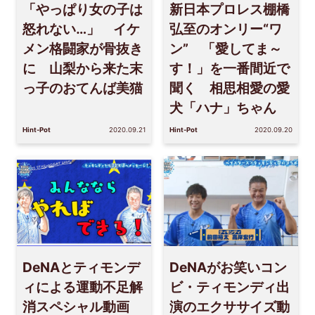
「やっぱり女の子は
新日本プロレス棚橋
怒れない…」 イケ
弘至のオンリー“ワ
メン格闘家が骨抜き
ン” 「愛してま～
に 山梨から来た末
す！」を一番間近で
っ子のおてんば美猫
聞く 相思相愛の愛
犬「ハナ」ちゃん
Hint-Pot
2020.09.21
Hint-Pot
2020.09.20
DeNAとティモンデ
DeNAがお笑いコン
ィによる運動不足解
ビ・ティモンディ出
消スペシャル動画
演のエクササイズ動