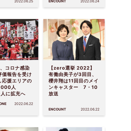
2022.06.25
ENCOUNT
2022.06.24
グ、コロナ感染
【zero選挙 2022】
評価報告を受け
有働由美子が3回目、
し応援エリアの
櫻井翔は11回目のメイ
000人
ンキャスター 7・10
0人に拡充へ
放送
ZONE
2022.06.22
ENCOUNT
2022.06.22