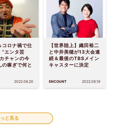
＆コロナ禍で仕
【世界陸上】織田裕二
 “エンタ芸
と中井美穂が13大会連
ッカチャンの今
続＆最後のTBSメイン
んの稼ぎで何と
キャスターに決定
2022.06.20
ENCOUNT
2022.06.19
っと見る