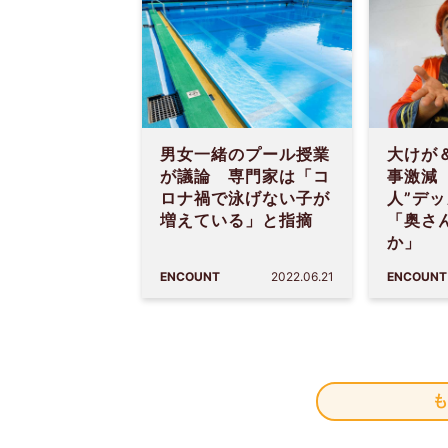
男女一緒のプール授業
大けが
が議論 専門家は「コ
事激減
ロナ禍で泳げない子が
人”デ
増えている」と指摘
「奥さ
か」
ENCOUNT
2022.06.21
ENCOUNT
も