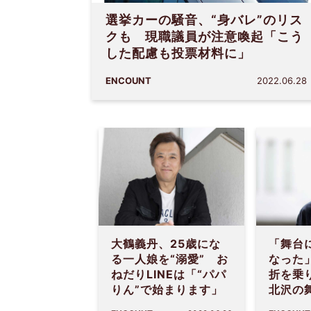
選挙カーの騒音、“身バレ”のリス
クも 現職議員が注意喚起「こう
した配慮も投票材料に」
ENCOUNT
2022.06.28
大鶴義丹、25歳にな
「舞台
る一人娘を“溺愛” お
なった
ねだりLINEは「“パパ
折を乗
りん”で始まります」
北沢の