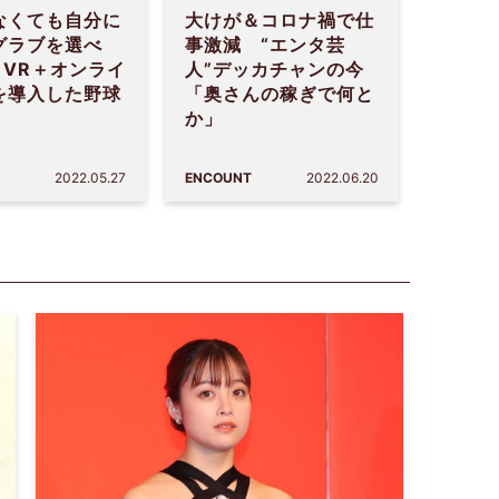
なくても自分に
大けが＆コロナ禍で仕
グラブを選べ
事激減 “エンタ芸
 VR＋オンライ
人”デッカチャンの今
を導入した野球
「奥さんの稼ぎで何と
か」
2022.05.27
ENCOUNT
2022.06.20