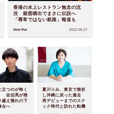
香港の水上レストラン無念の沈
没 疑惑噴出でまさに伝説へ
「尋常ではない航路」報道も
Hint-Pot
2022.06.27
に立つのが怖く
夏川りみ、東京で挫折
」 佐伯亮が挫
し沖縄に戻った過去
り越え憧れの下
再デビューまでのスナ
舞台へ
ック時代と訪れた転機