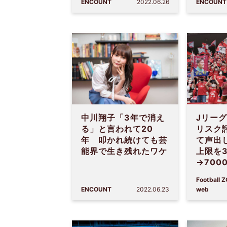
ENCOUNT
2022.06.26
ENCOUNT
中川翔子「3年で消え
Jリー
る」と言われて20
リスク
年 叩かれ続けても芸
て声出
能界で生き残れたワケ
上限を3
→700
Football 
ENCOUNT
2022.06.23
web