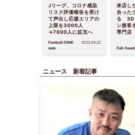
Jリーグ、コロナ感染
来店し
リスク評価報告を受け
合った
て声出し応援エリアの
る 3D
上限を3000人
ン接客
→7000人に拡充へ
専門店
Football ZONE
2022.06.22
web
Full-Count
ニュース 新着記事