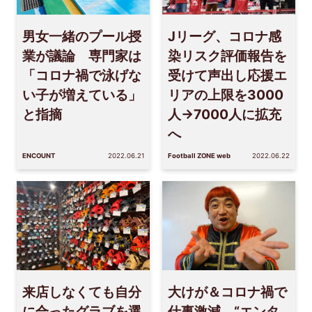
男女一緒のプール授
Jリーグ、コロナ感
業が議論 専門家は
染リスク評価報告を
「コロナ禍で泳げな
受けて声出し応援エ
い子が増えている」
リアの上限を3000
と指摘
人→7000人に拡充
へ
ENCOUNT
2022.06.21
Football ZONE web
2022.06.22
来店しなくても自分
大けが＆コロナ禍で
に合ったグラブを選
仕事激減 “エンタ