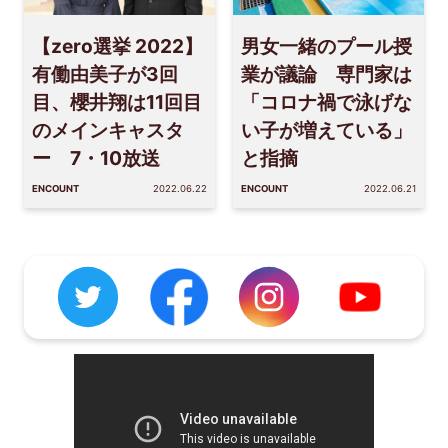
【zero選挙 2022】
男女一緒のプール授
有働由美子が3回
業が議論 専門家は
目、櫻井翔は11回目
「コロナ禍で泳げな
のメインキャスタ
い子が増えている」
ー 7・10放送
と指摘
ENCOUNT
2022.06.22
ENCOUNT
2022.06.21