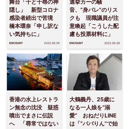
舞台「千と千尋の神
選挙カーの騒
隠し」 新型コロナ
音、“身バレ”のリス
感染者続出で苦境
クも 現職議員が注
橋本環奈「申し訳な
意喚起「こうした配
い気持ちに」
慮も投票材料に」
ENCOUNT
2022.06.29
ENCOUNT
2022.06.28
香港の水上レストラ
大鶴義丹、25歳に
ン無念の沈没 疑惑
なる一人娘を“溺
噴出でまさに伝説
愛” おねだりLINE
へ 「尋常ではない
は「“パパりん”で始