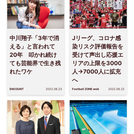
中川翔子「3年で消
Jリーグ、コロナ感
える」と言われて
染リスク評価報告を
20年 叩かれ続け
受けて声出し応援エ
ても芸能界で生き残
リアの上限を3000
れたワケ
人→7000人に拡充
へ
ENCOUNT
2022.06.23
Football ZONE web
2022.06.22