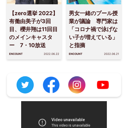
【zero選挙 2022】
男女一緒のプール授
有働由美子が3回
業が議論 専門家は
目、櫻井翔は11回目
「コロナ禍で泳げな
のメインキャスタ
い子が増えている」
ー 7・10放送
と指摘
ENCOUNT
2022.06.22
ENCOUNT
2022.06.21