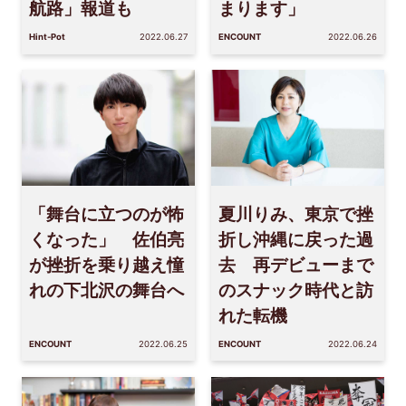
航路」報道も
まります」
Hint-Pot
2022.06.27
ENCOUNT
2022.06.26
「舞台に立つのが怖
夏川りみ、東京で挫
くなった」 佐伯亮
折し沖縄に戻った過
が挫折を乗り越え憧
去 再デビューまで
れの下北沢の舞台へ
のスナック時代と訪
れた転機
ENCOUNT
2022.06.25
ENCOUNT
2022.06.24