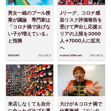
男女一緒のプール授
Jリーグ、コロナ感
業が議論 専門家は
染リスク評価報告を
「コロナ禍で泳げな
受けて声出し応援エ
い子が増えている」
リアの上限を3000
と指摘
人→7000人に拡充
へ
ENCOUNT
2022.06.21
Football ZONE web
2022.06.22
来店しなくても自分
大けが＆コロナ禍で
に合ったグラブを選
仕事激減 “エンタ