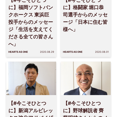
に】福岡ソフトバン
に】格闘家 堀口恭
クホークス 東浜巨
司選手からのメッセ
投手からのメッセー
ージ「日本に住む皆
ジ「生活を支えてく
様へ」
ださる全ての皆さん
へ」
HEARTS AS ONE
2020.08.29
HEARTS AS ONE
2020.08.01
【#今こそひとつ
【#今こそひとつ
に】新潟アルビレッ
に】野球解説者 齊