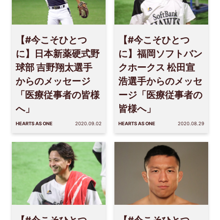
【#今こそひとつ
【#今こそひとつ
に】日本新薬硬式野
に】福岡ソフトバン
球部 吉野翔太選手
クホークス 松田宣
からのメッセージ
浩選手からのメッセ
「医療従事者の皆様
ージ「医療従事者の
へ」
皆様へ」
HEARTS AS ONE
2020.09.02
HEARTS AS ONE
2020.08.29
【#今こそひとつ
【#今こそひとつ