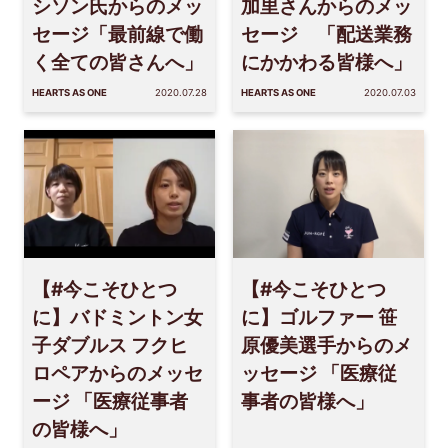
シソン氏からのメッ
加里さんからのメッ
セージ「最前線で働
セージ 「配送業務
く全ての皆さんへ」
にかかわる皆様へ」
HEARTS AS ONE
2020.07.28
HEARTS AS ONE
2020.07.03
【#今こそひとつ
【#今こそひとつ
に】バドミントン女
に】ゴルファー 笹
子ダブルス フクヒ
原優美選手からのメ
ロペアからのメッセ
ッセージ 「医療従
ージ 「医療従事者
事者の皆様へ」
の皆様へ」