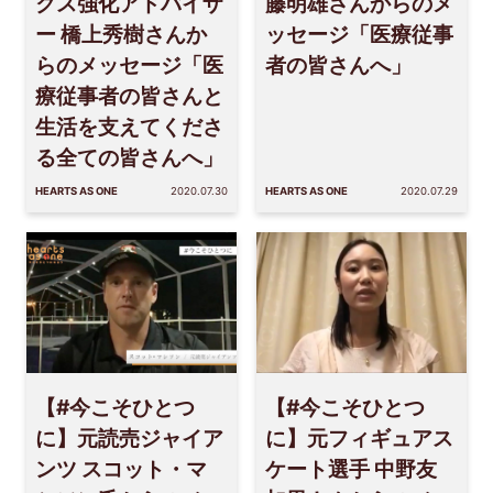
クス強化アドバイザ
藤明雄さんからのメ
ー 橋上秀樹さんか
ッセージ「医療従事
らのメッセージ「医
者の皆さんへ」
療従事者の皆さんと
生活を支えてくださ
る全ての皆さんへ」
HEARTS AS ONE
2020.07.30
HEARTS AS ONE
2020.07.29
【#今こそひとつ
【#今こそひとつ
に】元読売ジャイア
に】元フィギュアス
ンツ スコット・マ
ケート選手 中野友