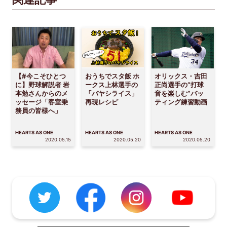
【#今こそひとつ
おうちでスタ飯 ホ
オリックス・吉田
に】野球解説者 岩
ークス上林選手の
正尚選手の“打球
本勉さんからのメ
「バヤシライス」
音を楽しむ”バッ
ッセージ「客室乗
再現レシピ
ティング練習動画
務員の皆様へ」
HEARTS AS ONE
HEARTS AS ONE
HEARTS AS ONE
2020.05.15
2020.05.20
2020.05.20