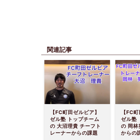
関連記事
【FC町田ゼルビア】
【FC
ゼル塾 トップチーム
ゼル塾
の 大沼理貴 チーフト
の 岡林
レーナーからの課題
からの