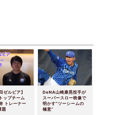
町田ゼルビア】
DeNA山崎康晃投手が
 トップチーム
スーパースロー映像で
努 トレーナー
明かす“ツーシームの
課題
極意”