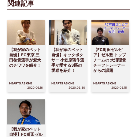
関連記事
【我が家のペット
【我が家のペット
【FC町田ゼルビ
自慢】FC東京 三
自慢】キックボク
ア】ゼル塾 トップ
田啓貴選手が愛犬
サー 小笠原瑛作選
チームの 大沼理貴
のチワワを紹介！
手が愛する3匹の
チーフトレーナー
愛猫を紹介！
からの課題
HEARTS AS ONE
HEARTS AS ONE
HEARTS AS ONE
2020.06.16
2020.05.30
2020.05.15
【我が家のペット
自慢】FC町田ゼル